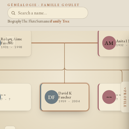
GÉNÉALOGIE · FAMILLE GOULET
Biography
The Flute
Surnames
Family Tree
Robert Aime
Anita I
AM
Faucher
1932 -
1931 - 1998
‹
PROFILE
David K
~ ~
~ ~
DF
~~
Faucher
? - ?
? - ?
1959 - 2004