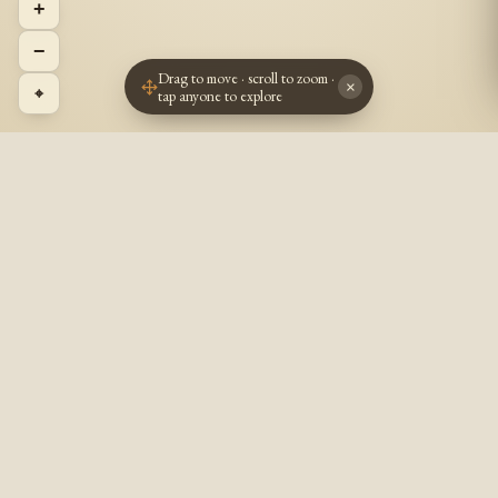
+
−
Drag to move · scroll to zoom ·
×
⌖
tap anyone to explore