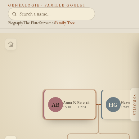
GÉNÉALOGIE · FAMILLE GOULET
Biography
The Flute
Surnames
Family Tree
‹
PROFILE
Anna N Bociek
Harvey Go
AB
HG
1910 - 1973
1909 - 2