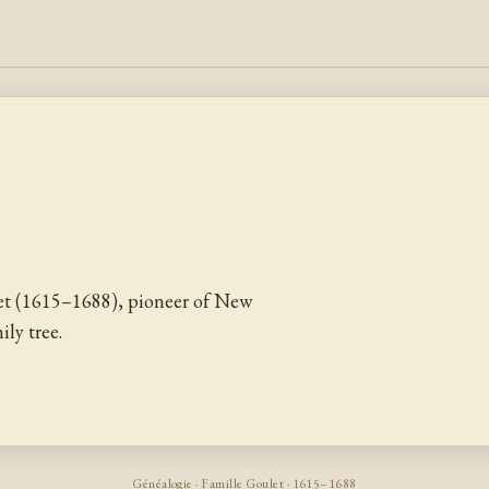
et (1615–1688), pioneer of New
ly tree.
Généalogie · Famille Goulet · 1615–1688