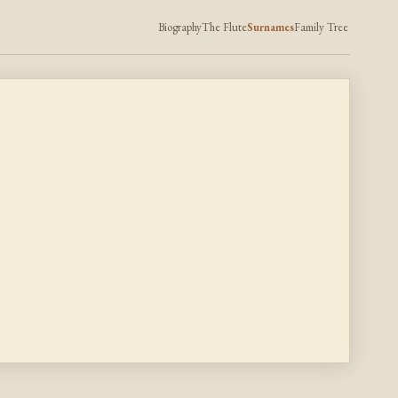
Biography
The Flute
Surnames
Family Tree