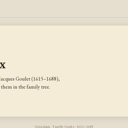
ix
Jacques Goulet (1615–1688),
them in the family tree.
Généalogie · Famille Goulet · 1615–1688