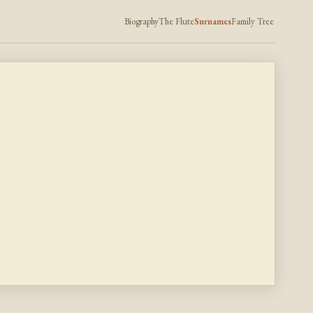
Biography
The Flute
Surnames
Family Tree