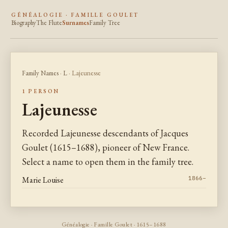
GÉNÉALOGIE · FAMILLE GOULET
Biography
The Flute
Surnames
Family Tree
Family Names
·
L
· Lajeunesse
1 PERSON
Lajeunesse
Recorded Lajeunesse descendants of Jacques
Goulet (1615–1688), pioneer of New France.
Select a name to open them in the family tree.
Marie Louise
1866–
Généalogie · Famille Goulet · 1615–1688