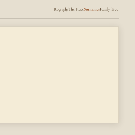
Biography
The Flute
Surnames
Family Tree