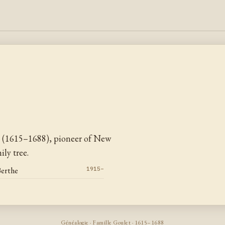
t (1615–1688), pioneer of New
ly tree.
Berthe
1915–
Généalogie · Famille Goulet · 1615–1688