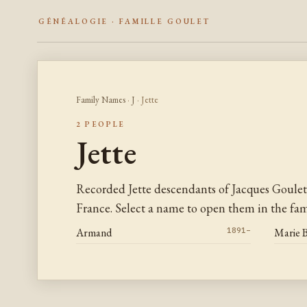
GÉNÉALOGIE · FAMILLE GOULET
Family Names
·
J
· Jette
2 PEOPLE
Jette
Recorded Jette descendants of Jacques Goule
France. Select a name to open them in the fami
Armand
1891–
Marie 