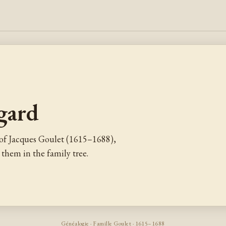
gard
of Jacques Goulet (1615–1688),
them in the family tree.
Généalogie · Famille Goulet · 1615–1688