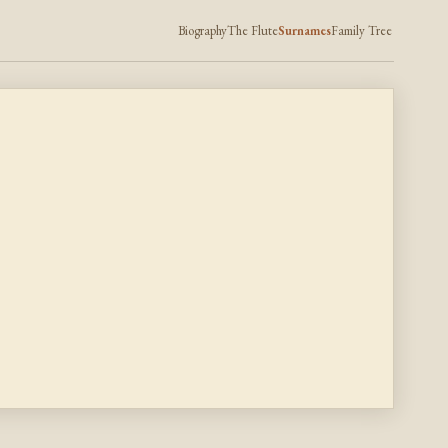
Biography
The Flute
Surnames
Family Tree