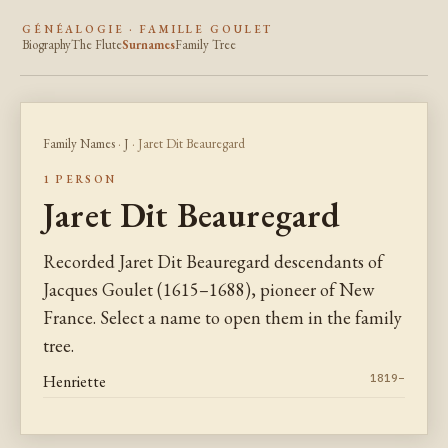
GÉNÉALOGIE · FAMILLE GOULET
Biography
The Flute
Surnames
Family Tree
Family Names
·
J
· Jaret Dit Beauregard
1 PERSON
Jaret Dit Beauregard
Recorded Jaret Dit Beauregard descendants of
Jacques Goulet (1615–1688), pioneer of New
France. Select a name to open them in the family
tree.
Henriette
1819–