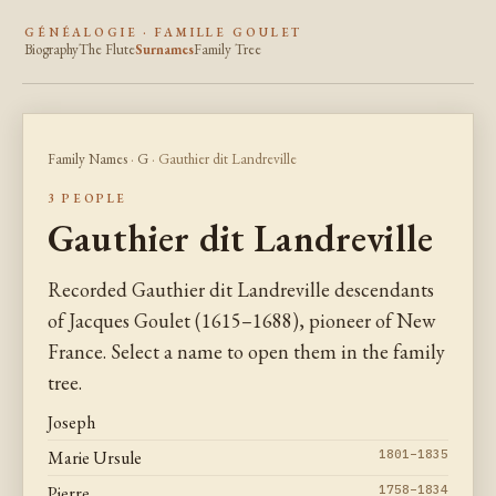
GÉNÉALOGIE · FAMILLE GOULET
Biography
The Flute
Surnames
Family Tree
Family Names
·
G
· Gauthier dit Landreville
3 PEOPLE
Gauthier dit Landreville
Recorded Gauthier dit Landreville descendants
of Jacques Goulet (1615–1688), pioneer of New
France. Select a name to open them in the family
tree.
Joseph
Marie Ursule
1801–1835
Pierre
1758–1834