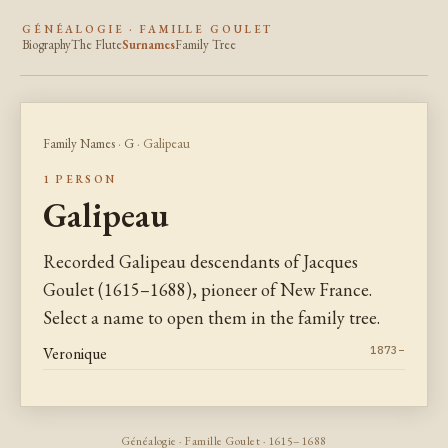
GÉNÉALOGIE · FAMILLE GOULET
Biography
The Flute
Surnames
Family Tree
Family Names
·
G
· Galipeau
1 PERSON
Galipeau
Recorded Galipeau descendants of Jacques
Goulet (1615–1688), pioneer of New France.
Select a name to open them in the family tree.
Veronique
1873–
Généalogie · Famille Goulet · 1615–1688