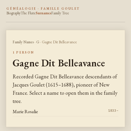
GÉNÉALOGIE · FAMILLE GOULET
Biography
The Flute
Surnames
Family Tree
Family Names
·
G
· Gagne Dit Belleavance
1 PERSON
Gagne Dit Belleavance
Recorded Gagne Dit Belleavance descendants of
Jacques Goulet (1615–1688), pioneer of New
France. Select a name to open them in the family
tree.
Marie Rosalie
1833–