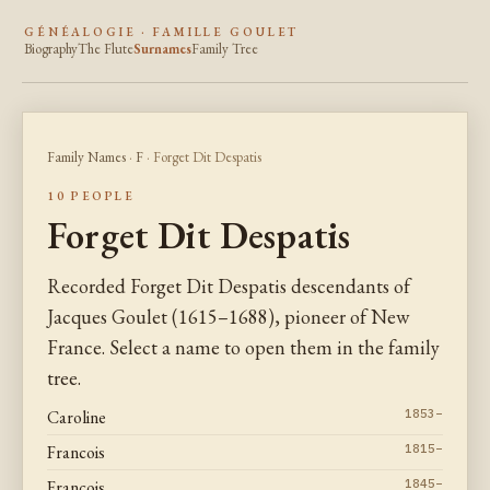
GÉNÉALOGIE · FAMILLE GOULET
Biography
The Flute
Surnames
Family Tree
Family Names
·
F
· Forget Dit Despatis
10 PEOPLE
Forget Dit Despatis
Recorded Forget Dit Despatis descendants of
Jacques Goulet (1615–1688), pioneer of New
France. Select a name to open them in the family
tree.
Caroline
1853–
Francois
1815–
Francois
1845–