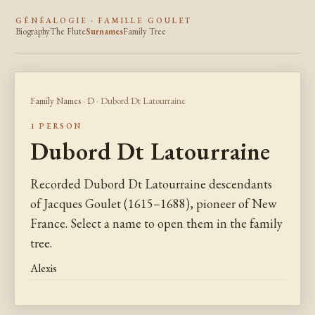
GÉNÉALOGIE · FAMILLE GOULET
Biography
The Flute
Surnames
Family Tree
Family Names
·
D
· Dubord Dt Latourraine
1 PERSON
Dubord Dt Latourraine
Recorded Dubord Dt Latourraine descendants
of Jacques Goulet (1615–1688), pioneer of New
France. Select a name to open them in the family
tree.
Alexis