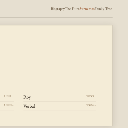
Biography
The Flute
Surnames
Family Tree
1901–
Roy
1897–
1898–
Verbal
1906–