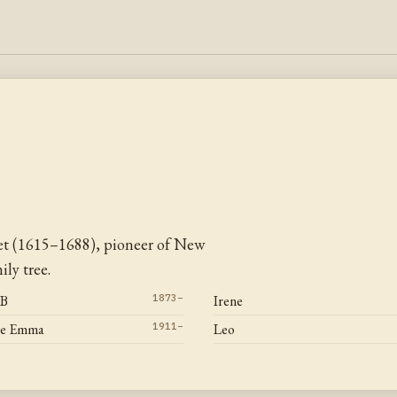
et (1615–1688), pioneer of New
ly tree.
 B
1873–
Irene
ce Emma
1911–
Leo