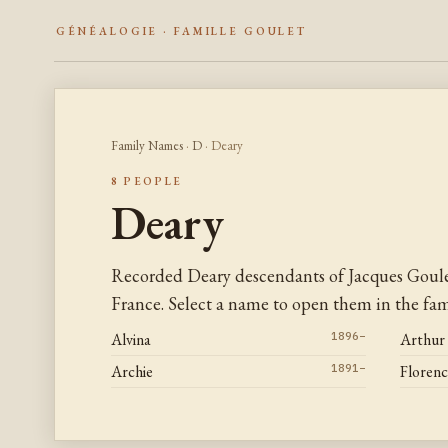
GÉNÉALOGIE · FAMILLE GOULET
Family Names
·
D
· Deary
8 PEOPLE
Deary
Recorded Deary descendants of Jacques Goul
France. Select a name to open them in the fami
Alvina
1896–
Arthur
Archie
1891–
Floren