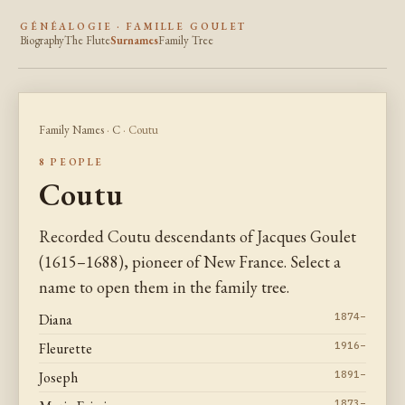
GÉNÉALOGIE · FAMILLE GOULET
Biography
The Flute
Surnames
Family Tree
Family Names
·
C
· Coutu
8 PEOPLE
Coutu
Recorded Coutu descendants of Jacques Goulet
(1615–1688), pioneer of New France. Select a
name to open them in the family tree.
Diana
1874–
Fleurette
1916–
Joseph
1891–
1873–