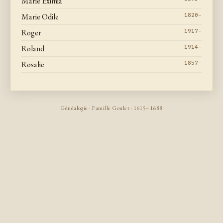
Marie Eximia
Marie Odile
1820–
Roger
1917–
Roland
1914–
Rosalie
1857–
Généalogie · Famille Goulet · 1615–1688