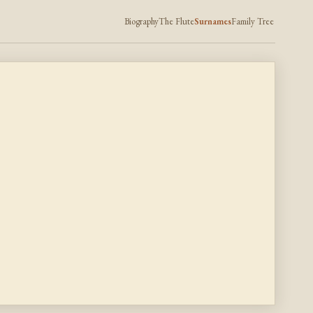
Biography
The Flute
Surnames
Family Tree