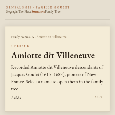
GÉNÉALOGIE · FAMILLE GOULET
Biography
The Flute
Surnames
Family Tree
Family Names
·
A
· Amiotte dit Villeneuve
1 PERSON
Amiotte dit Villeneuve
Recorded Amiotte dit Villeneuve descendants of
Jacques Goulet (1615–1688), pioneer of New
France. Select a name to open them in the family
tree.
Azilda
1857–